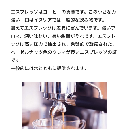
エスプレッソはコーヒーの真髄です。この小さな力
強い一口はイタリアでは一般的な飲み物です。
加えてエスプレッソは差異に富んでいます。強いア
ロマ、深い味わい、長い余韻がそれです。エスプレ
ッソは高い圧力で抽出され、象徴的で凝縮された、
ヘーゼルナッツ色のクレマが良いエスプレッソの証
です。
一般的には水とともに提供されます。