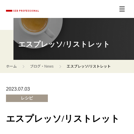
エスプレッソ/リストレット
>
>
ホーム
ブログ・News
エスプレッソ/リストレット
2023.07.03
レシピ
エスプレッソ/リストレット