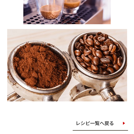
レシピ一覧へ戻る